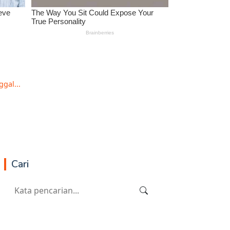
gal...
Cari