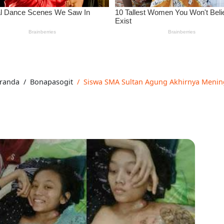
randa
Bonapasogit
Siswa SMA Sultan Agung Akhirnya Mening