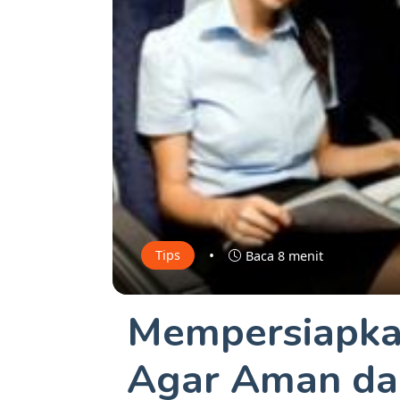
•
Tips
Baca 8 menit
Mempersiapka
Agar Aman d