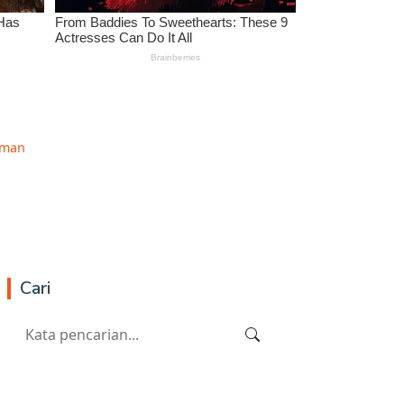
aman
Cari