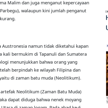
ama Malim dan juga menganut kepercayaan
 Parbegu), walaupun kini jumlah penganut
I
rkurang.
 Austronesia namun tidak diketahui kapan
 kali bermukim di Tapanuli dan Sumatera
eologi menunjukkan bahwa orang yang
telah berpindah ke wilayah Filipina dan
 yaitu di zaman batu muda (Neolitikum).
 artefak Neolitikum (Zaman Batu Muda)
maka dapat diduga bahwa nenek moyang
 Utara di zaman logam. Pada abad ke-6,