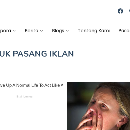
spora
Berita
Blogs
Tentang Kami
Pasa
TUK
PASANG IKLAN