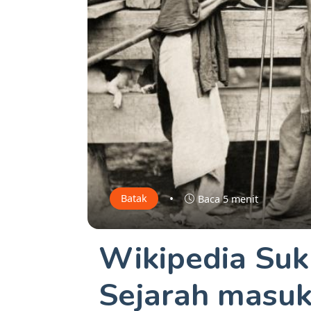
•
Batak
Baca 5 menit
Wikipedia Suku
Sejarah masuk