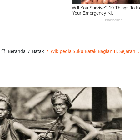
Beranda
Batak
Wikipedia Suku Batak Bagian II. Sejarah...