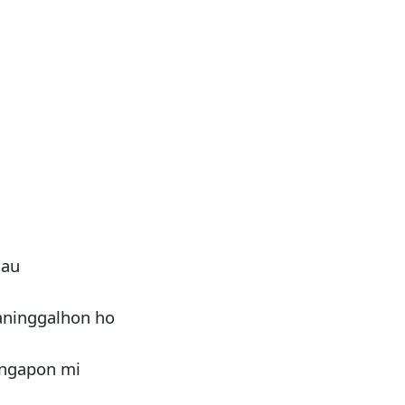
 au
aninggalhon ho
angapon mi