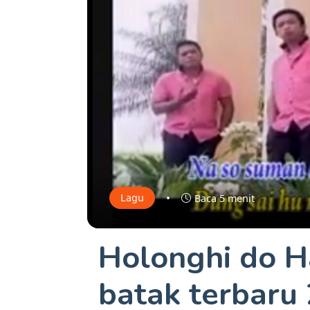
•
Lagu
Baca 5 menit
Holonghi do H
batak terbaru 