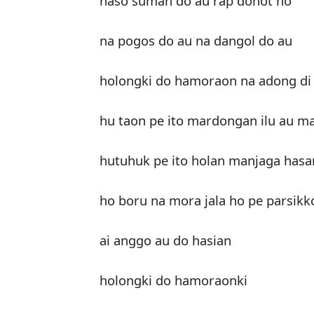
naso suman do au rap dohot ho
na pogos do au na dangol do au
holongki do hamoraon na adong di
hu taon pe ito mardongan ilu au m
hutuhuk pe ito holan manjaga has
ho boru na mora jala ho pe parsikk
ai anggo au do hasian
holongki do hamoraonki