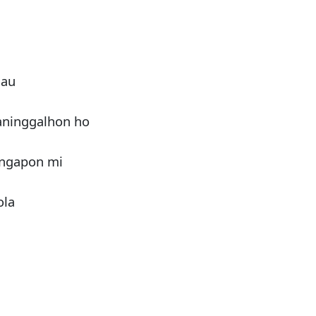
 au
aninggalhon ho
angapon mi
ola