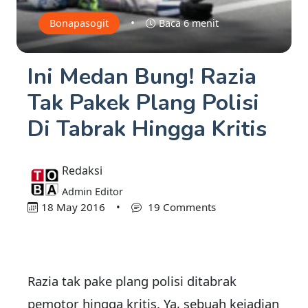
•
Bonapasogit
Baca 6 menit
Ini Medan Bung! Razia
Tak Pakek Plang Polisi
Di Tabrak Hingga Kritis
Redaksi
Admin Editor
18 May 2016
•
19 Comments
Razia tak pake plang polisi ditabrak
pemotor hingga kritis. Ya, sebuah kejadian