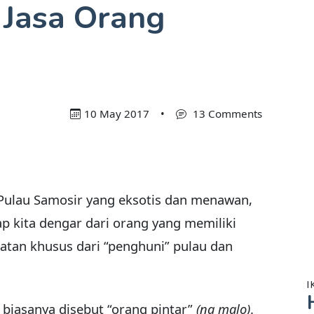
Jasa Orang
10 May 2017
•
13 Comments
Pulau Samosir yang eksotis dan menawan,
p kita dengar dari orang yang memiliki
an khusus dari “penghuni” pulau dan
I
biasanya disebut “orang pintar”
(na malo)
.