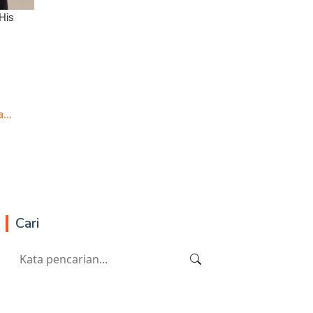
...
Cari