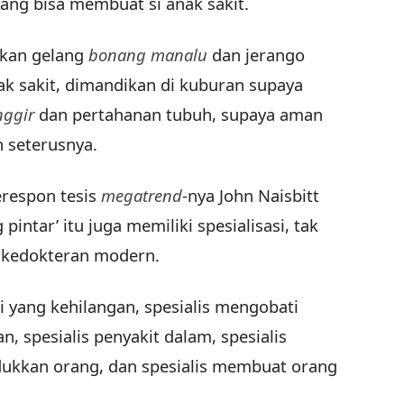
 yang bisa membuat si anak sakit.
ikan gelang
bonang manalu
dan jerango
anak sakit, dimandikan di kuburan supaya
nggir
dan pertahanan tubuh, supaya aman
n seterusnya.
respon tesis
megatrend
-nya John Naisbitt
 pintar’ itu juga memiliki spesialisasi, tak
g kedokteran modern.
i yang kehilangan, spesialis mengobati
an, spesialis penyakit dalam, spesialis
dukkan orang, dan spesialis membuat orang