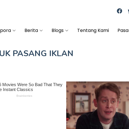
spora
Berita
Blogs
Tentang Kami
Pasa
TUK
PASANG IKLAN