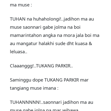
ma muse :
TUHAN na huhaholongi!..jadihon ma au
muse saonnari gabe jolma na boi
mamarintahon angka na mora jala boi ma
au mangatur halakhi sude dht kuasa &
leluasa..
Claaanggg!..TUKANG PARKIR..
Saminggu dope TUKANG PARKIR mar
tangiang muse imana :
TUHANNNNN!..saonnari jadihon ma au
muse gabe jolna na mar wibawa,