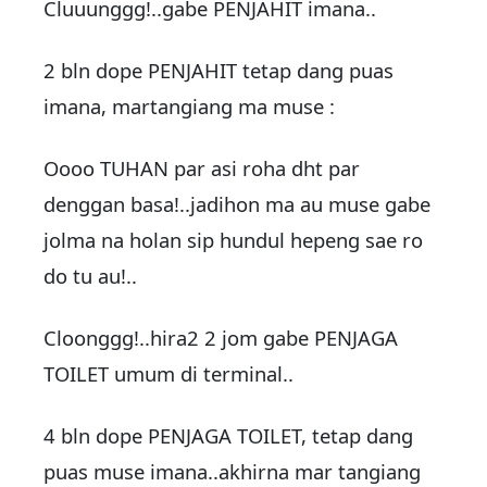
Cluuunggg!..gabe PENJAHIT imana..
2 bln dope PENJAHIT tetap dang puas
imana, martangiang ma muse :
Oooo TUHAN par asi roha dht par
denggan basa!..jadihon ma au muse gabe
jolma na holan sip hundul hepeng sae ro
do tu au!..
Cloonggg!..hira2 2 jom gabe PENJAGA
TOILET umum di terminal..
4 bln dope PENJAGA TOILET, tetap dang
puas muse imana..akhirna mar tangiang