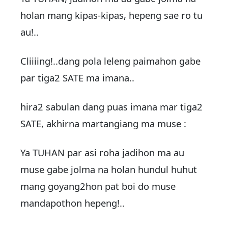
holan mang kipas-kipas, hepeng sae ro tu
au!..
Cliiiing!..dang pola leleng paimahon gabe
par tiga2 SATE ma imana..
hira2 sabulan dang puas imana mar tiga2
SATE, akhirna martangiang ma muse :
Ya TUHAN par asi roha jadihon ma au
muse gabe jolma na holan hundul huhut
mang goyang2hon pat boi do muse
mandapothon hepeng!..