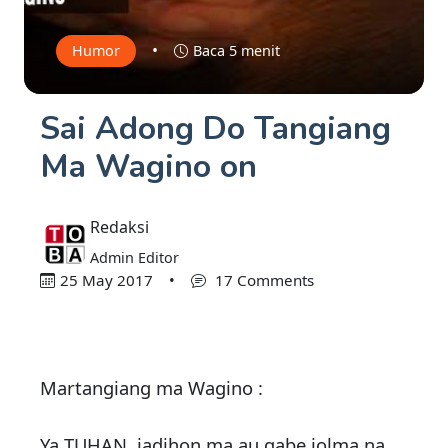
•
Humor
Baca 5 menit
Sai Adong Do Tangiang
Ma Wagino on
Redaksi
Admin Editor
25 May 2017
•
17 Comments
Martangiang ma Wagino :
Ya TUHAN, jadihon ma au gabe jolma na