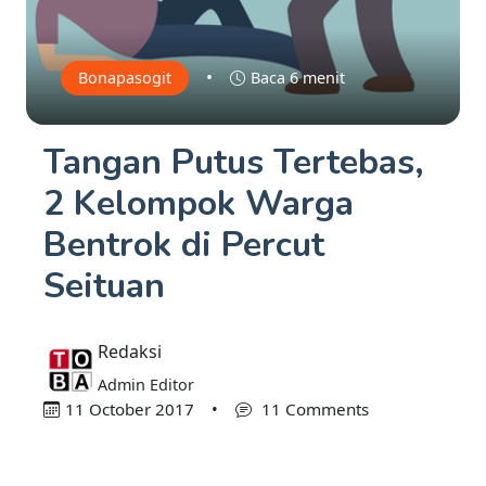
•
Bonapasogit
Baca 6 menit
Tangan Putus Tertebas,
2 Kelompok Warga
Bentrok di Percut
Seituan
Redaksi
Admin Editor
11 October 2017
•
11 Comments