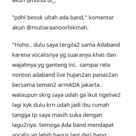
"pdhl besok ultah ada band," komentar
akun @mutiaraanoorhikmah.
"Hoho.. dulu saya tergila2 sama Adaband
karena vocalisnya yg suaranya khas dan
wajahnya yg ganteng ini.. sampai rela
nonton adaband live hujan2an panas2an
bersama teman2 armADA jakarta..
walaupun skrg saya udah ga ikut ngelive2
lagi kyk dulu krn udah jadi ibu rumah
tangga tp saya masih suka dengan
lagu2nya. Semoga Ada band mendapat
vocalis yg lebih bagus lagi dari bang