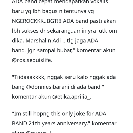
ADA band cepat mendapatkan vokalis
baru yg lbh bagus n tentunya yg
NGEROCKKK..BGT!!! ADA band pasti akan
lbh sukses dr sekarang..amin yra ,utk om
dika, Marshal n Adi .. tlg jaga ADA
band..jgn sampai bubar," komentar akun
@ros.sequislife.
"Tiidaaakkkk, nggak seru kalo nggak ada
bang @donniesibarani di ada band,"
komentar akun @etika.aprilia_.
"Im still hopng this only joke for ADA
BAND 21th years anniversary," komentar
akun @nunurul_.