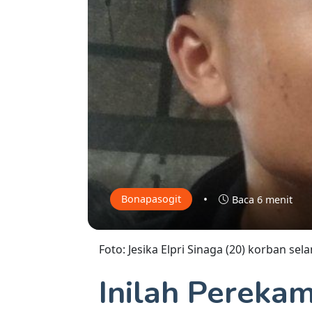
•
Bonapasogit
Baca 6 menit
Foto: Jesika Elpri Sinaga (20) korban s
Inilah Pereka