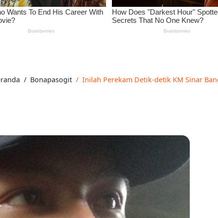
randa
Bonapasogit
Inilah Perekam Detik-detik KM Sinar Ban