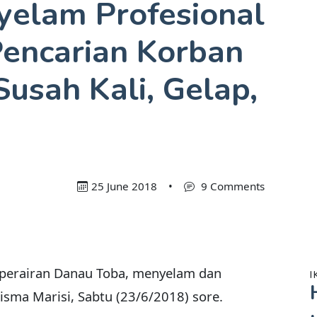
yelam Profesional
Pencarian Korban
usah Kali, Gelap,
25 June 2018
•
9 Comments
i perairan Danau Toba, menyelam dan
I
sma Marisi, Sabtu (23/6/2018) sore.