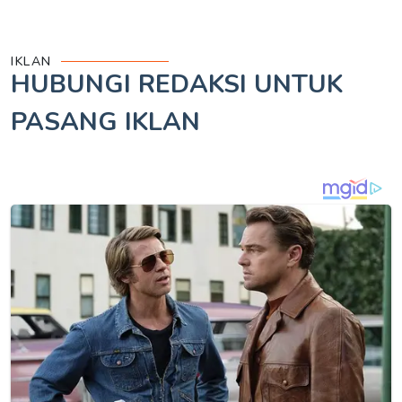
IKLAN
HUBUNGI REDAKSI UNTUK
PASANG IKLAN