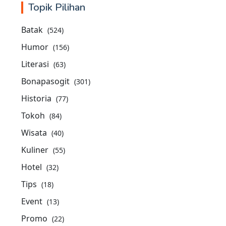
Topik Pilihan
Batak
(524)
Humor
(156)
Literasi
(63)
Bonapasogit
(301)
Historia
(77)
Tokoh
(84)
Wisata
(40)
Kuliner
(55)
Hotel
(32)
Tips
(18)
Event
(13)
Promo
(22)