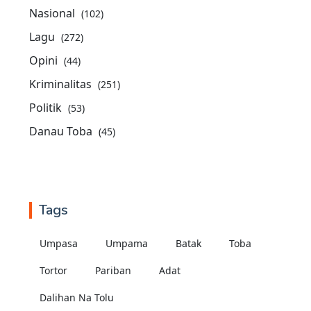
Nasional
(102)
Lagu
(272)
Opini
(44)
Kriminalitas
(251)
Politik
(53)
Danau Toba
(45)
Tags
Umpasa
Umpama
Batak
Toba
Tortor
Pariban
Adat
Dalihan Na Tolu