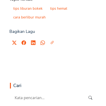
tips liburan bokek
tips hemat
cara berlibur murah
Bagikan Lagu
Cari