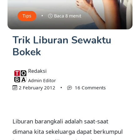
•
Tips
Baca 8 menit
Trik Liburan Sewaktu
Bokek
Redaksi
Admin Editor
2 February 2012
•
16 Comments
Liburan barangkali adalah saat-saat
dimana kita sekeluarga dapat berkumpul