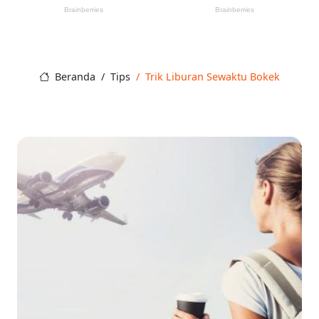
Beranda
Tips
Trik Liburan Sewaktu Bokek