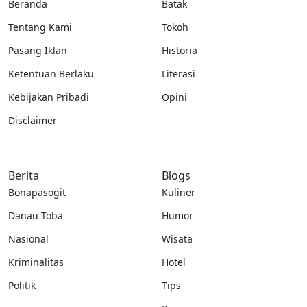
Beranda
Batak
Tentang Kami
Tokoh
Pasang Iklan
Historia
Ketentuan Berlaku
Literasi
Kebijakan Pribadi
Opini
Disclaimer
Berita
Blogs
Bonapasogit
Kuliner
Danau Toba
Humor
Nasional
Wisata
Kriminalitas
Hotel
Politik
Tips