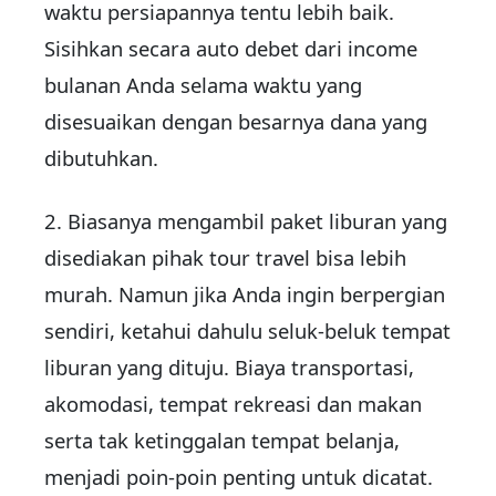
waktu persiapannya tentu lebih baik.
Sisihkan secara auto debet dari income
bulanan Anda selama waktu yang
disesuaikan dengan besarnya dana yang
dibutuhkan.
2. Biasanya mengambil paket liburan yang
disediakan pihak tour travel bisa lebih
murah. Namun jika Anda ingin berpergian
sendiri, ketahui dahulu seluk-beluk tempat
liburan yang dituju. Biaya transportasi,
akomodasi, tempat rekreasi dan makan
serta tak ketinggalan tempat belanja,
menjadi poin-poin penting untuk dicatat.