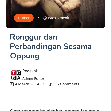
•
Humor
Baca 8 menit
Ronggur dan
Perbandingan Sesama
Oppung
Redaksi
Admin Editor
4 March 2014
•
16 Comments
Opp: ronggur belajar kau amang jgn main