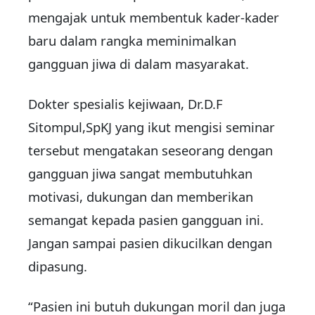
mengajak untuk membentuk kader-kader
baru dalam rangka meminimalkan
gangguan jiwa di dalam masyarakat.
Dokter spesialis kejiwaan, Dr.D.F
Sitompul,SpKJ yang ikut mengisi seminar
tersebut mengatakan seseorang dengan
gangguan jiwa sangat membutuhkan
motivasi, dukungan dan memberikan
semangat kepada pasien gangguan ini.
Jangan sampai pasien dikucilkan dengan
dipasung.
“Pasien ini butuh dukungan moril dan juga