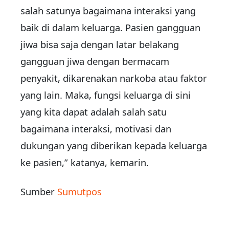
salah satunya bagaimana interaksi yang
baik di dalam keluarga. Pasien gangguan
jiwa bisa saja dengan latar belakang
gangguan jiwa dengan bermacam
penyakit, dikarenakan narkoba atau faktor
yang lain. Maka, fungsi keluarga di sini
yang kita dapat adalah salah satu
bagaimana interaksi, motivasi dan
dukungan yang diberikan kepada keluarga
ke pasien,” katanya, kemarin.
Sumber
Sumutpos