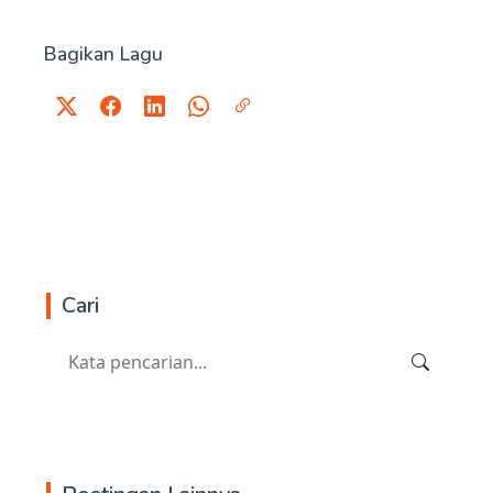
Bagikan Lagu
Cari