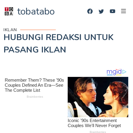
tobatabo
IKLAN
HUBUNGI REDAKSI UNTUK
PASANG IKLAN