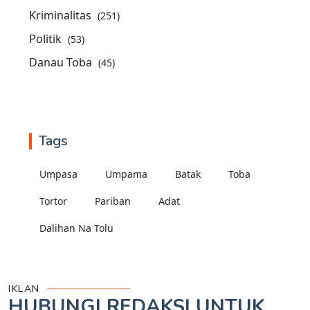
Kriminalitas
(251)
Politik
(53)
Danau Toba
(45)
Tags
Umpasa
Umpama
Batak
Toba
Tortor
Pariban
Adat
Dalihan Na Tolu
IKLAN
HUBUNGI REDAKSI UNTUK