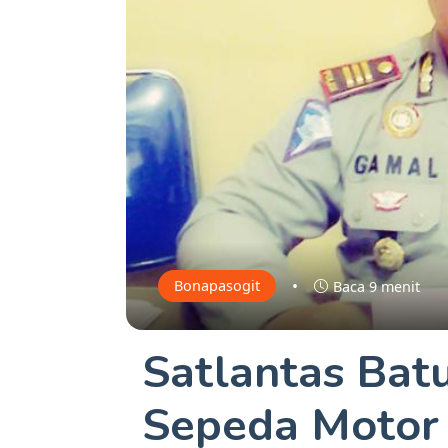
•
Bonapasogit
Baca 9 menit
Satlantas Bat
Sepeda Motor