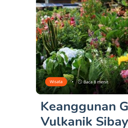
•
Wisata
Baca 8 menit
Keanggunan G
Vulkanik Sib