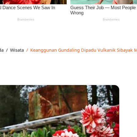
da
Wisata
Keanggunan Gundaling Dipadu Vulkanik Sibayak M