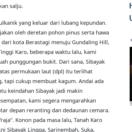
kan salju.
vulkanik yang keluar dari lubang kepundan.
njakan oleh deretan pohon pinus serta hawa
dari kota Berastagi menuju Gundaling Hill,
Tinggi Karo, beberapa waktu lalu, kami
uah punggungan bukit. Dari sana, Sibayak
tas permukaan laut (dpl) itu terlihat
g, tapi cukup membuat kagum. Andai ada
ntu keindahan Sibayak jadi makin
kesempatan, kami segera mengarahkan
atar depan reranting dan dedaunan cemara.
’raja'’. Konon pada masa lalu, Tanah Karo
kni Sibayak Lingga, Sarinembah, Suka,