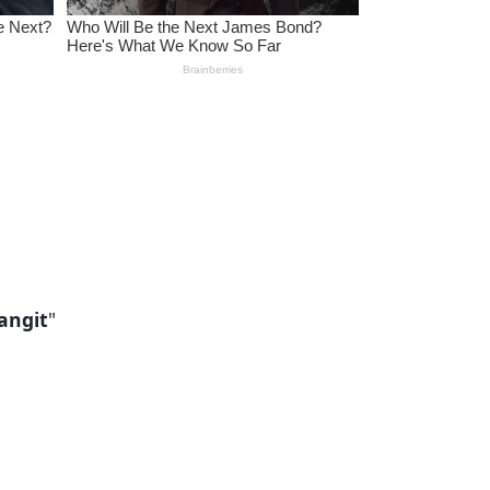
angit
"