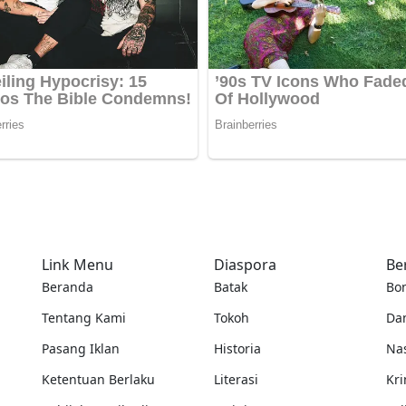
Link Menu
Diaspora
Be
Beranda
Batak
Bo
Tentang Kami
Tokoh
Da
Pasang Iklan
Historia
Na
Ketentuan Berlaku
Literasi
Kri