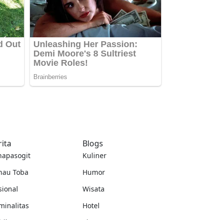
rita
Blogs
napasogit
Kuliner
nau Toba
Humor
sional
Wisata
minalitas
Hotel