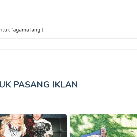
untuk
"agama langit"
TUK
PASANG IKLAN