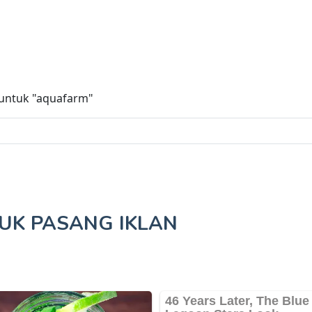
 untuk
"aquafarm"
TUK
PASANG IKLAN