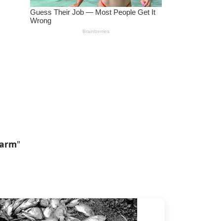
farm
"