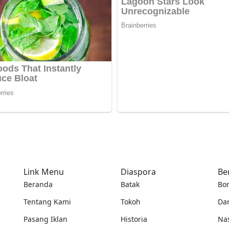
Link Menu
Diaspora
Be
Beranda
Batak
Bo
Tentang Kami
Tokoh
Da
Pasang Iklan
Historia
Na