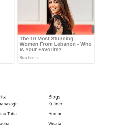
rita
Blogs
napasogit
Kuliner
nau Toba
Humor
sional
Wisata