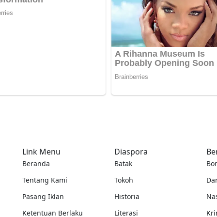
Link Menu
Diaspora
Be
Beranda
Batak
Bo
Tentang Kami
Tokoh
Da
Pasang Iklan
Historia
Na
Ketentuan Berlaku
Literasi
Kri