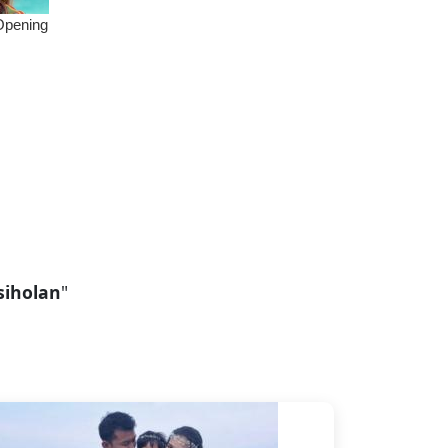
siholan
"