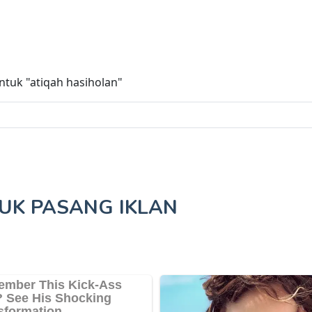
untuk
"atiqah hasiholan"
TUK
PASANG IKLAN