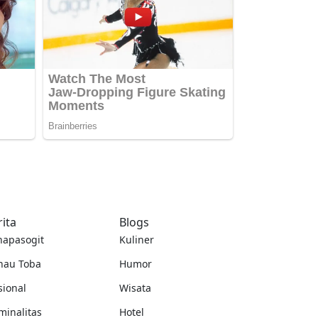
rita
Blogs
napasogit
Kuliner
nau Toba
Humor
sional
Wisata
minalitas
Hotel