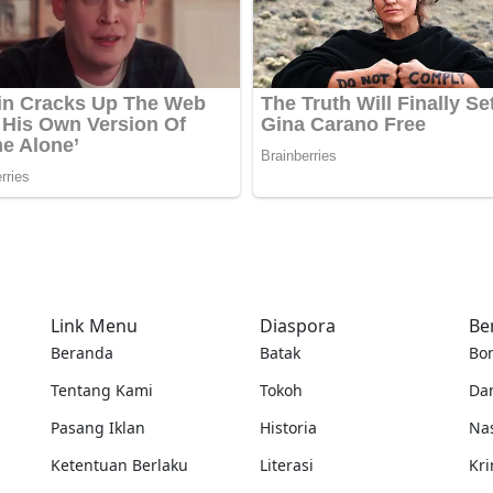
Link Menu
Diaspora
Be
Beranda
Batak
Bo
Tentang Kami
Tokoh
Da
Pasang Iklan
Historia
Na
Ketentuan Berlaku
Literasi
Kri