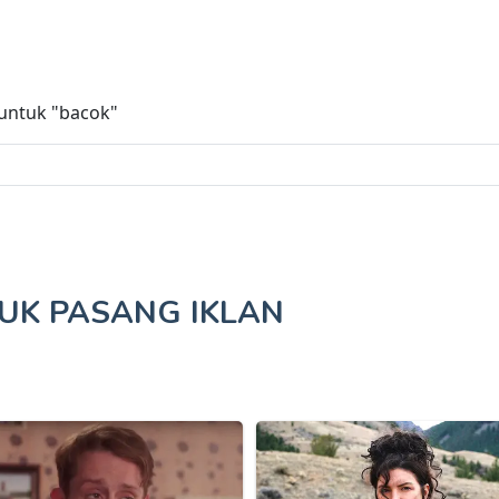
 untuk
"bacok"
TUK
PASANG IKLAN