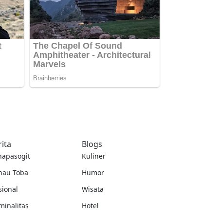
rita
Blogs
napasogit
Kuliner
nau Toba
Humor
sional
Wisata
minalitas
Hotel