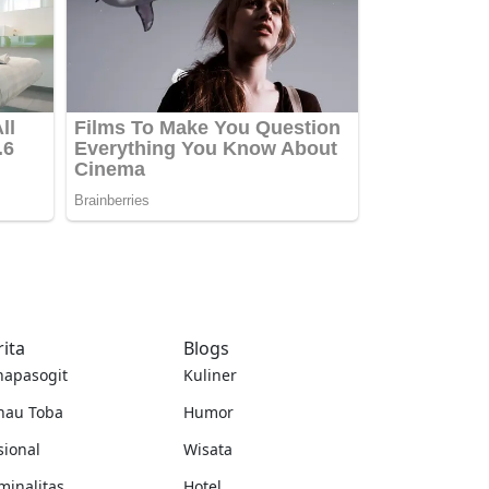
rita
Blogs
napasogit
Kuliner
nau Toba
Humor
sional
Wisata
minalitas
Hotel