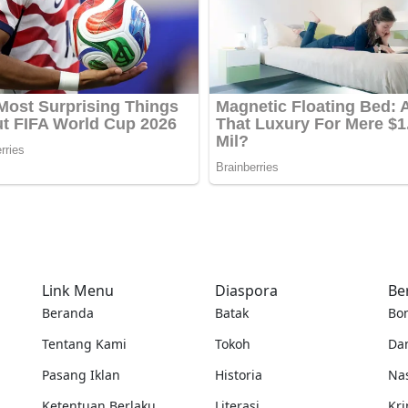
Link Menu
Diaspora
Be
Beranda
Batak
Bo
Tentang Kami
Tokoh
Da
Pasang Iklan
Historia
Na
Ketentuan Berlaku
Literasi
Kri