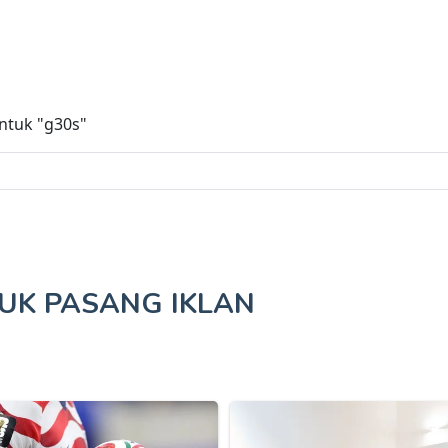
untuk
"g30s"
TUK
PASANG IKLAN