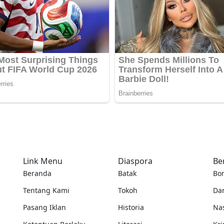
Link Menu
Diaspora
Be
Beranda
Batak
Bo
Tentang Kami
Tokoh
Da
Pasang Iklan
Historia
Na