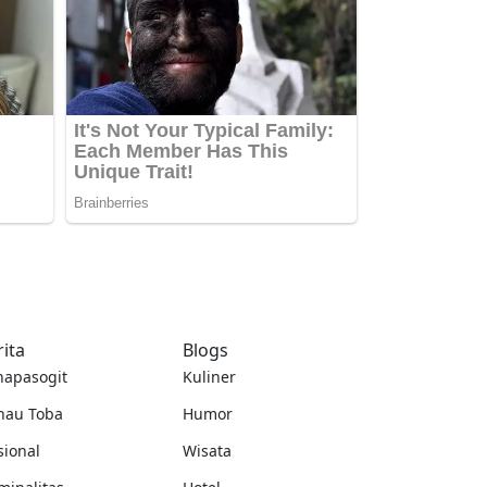
rita
Blogs
napasogit
Kuliner
nau Toba
Humor
sional
Wisata