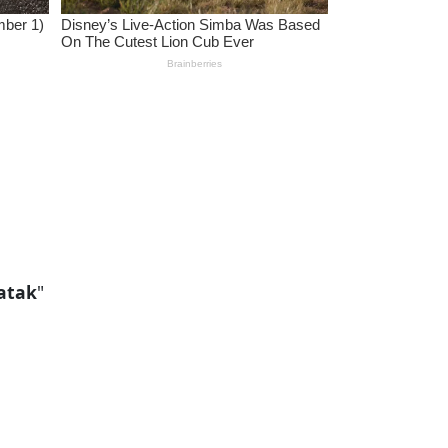
atak
"