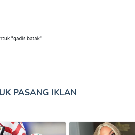
untuk
"gadis batak"
TUK
PASANG IKLAN