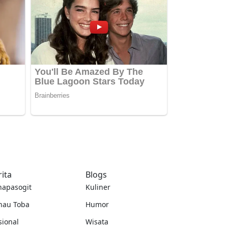
rita
Blogs
napasogit
Kuliner
nau Toba
Humor
sional
Wisata