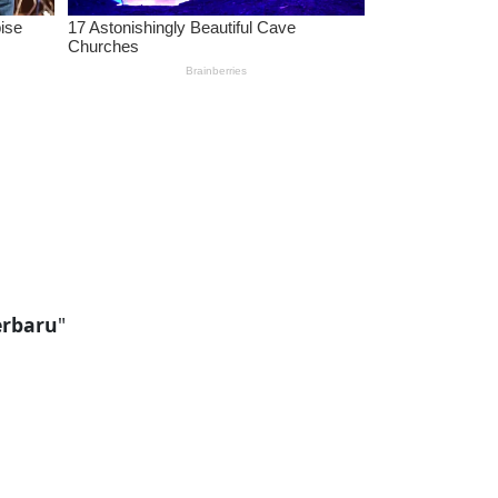
erbaru
"