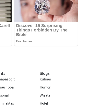
rita
Blogs
napasogit
Kuliner
nau Toba
Humor
sional
Wisata
minalitas
Hotel