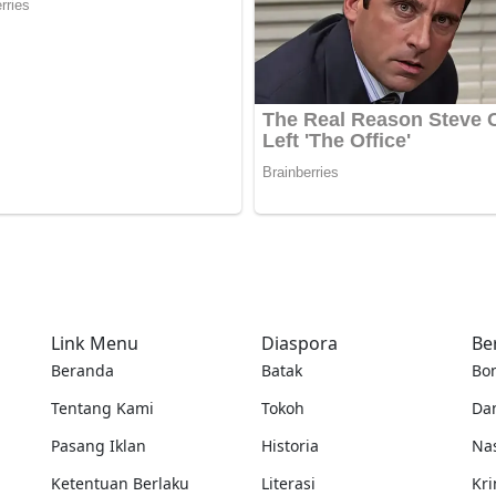
Link Menu
Diaspora
Be
Beranda
Batak
Bo
Tentang Kami
Tokoh
Da
Pasang Iklan
Historia
Na
Ketentuan Berlaku
Literasi
Kri