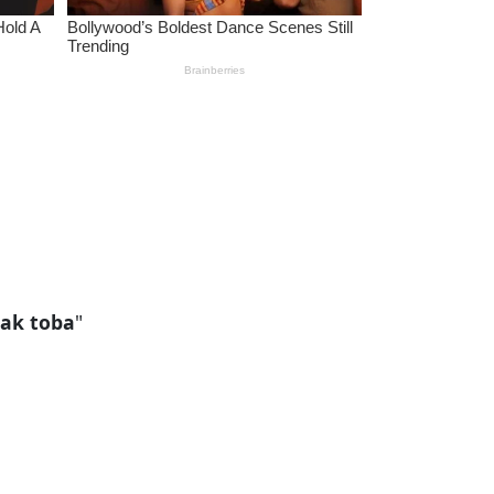
tak toba
"