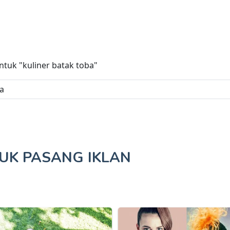
untuk
"kuliner batak toba"
TUK
PASANG IKLAN