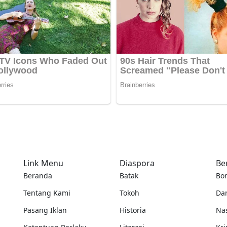
Link Menu
Diaspora
Be
Beranda
Batak
Bo
Tentang Kami
Tokoh
Da
Pasang Iklan
Historia
Na