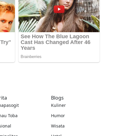
rita
Blogs
napasogit
Kuliner
nau Toba
Humor
sional
Wisata