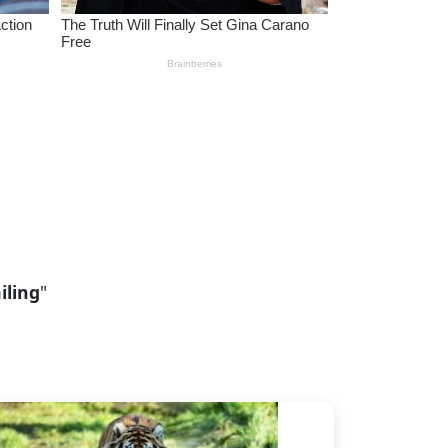
ling
"