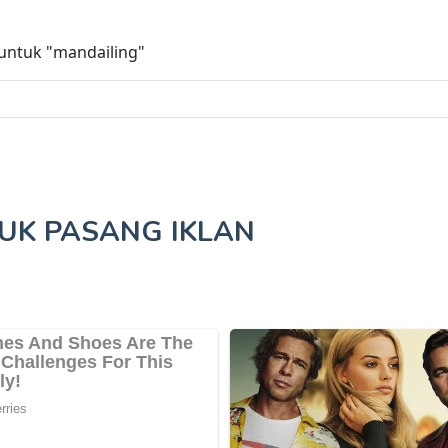
 untuk
"mandailing"
TUK
PASANG IKLAN