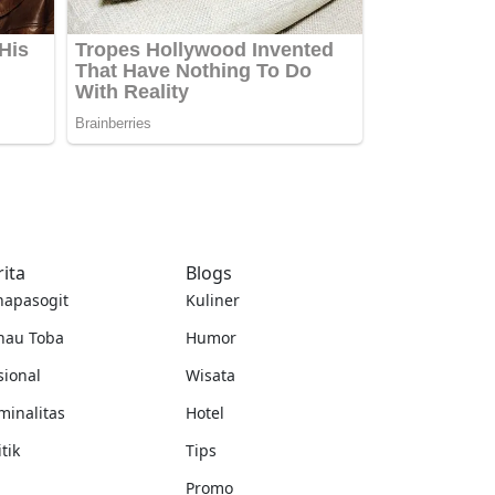
rita
Blogs
napasogit
Kuliner
nau Toba
Humor
sional
Wisata
minalitas
Hotel
itik
Tips
Promo