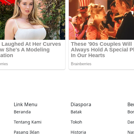
Link Menu
Diaspora
Be
Beranda
Batak
Bo
Tentang Kami
Tokoh
Da
Pasang Iklan
Historia
Na