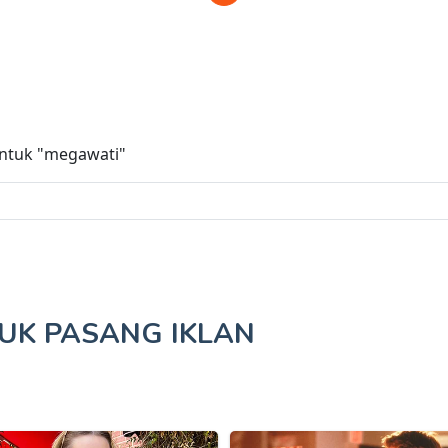
untuk
"megawati"
TUK
PASANG IKLAN