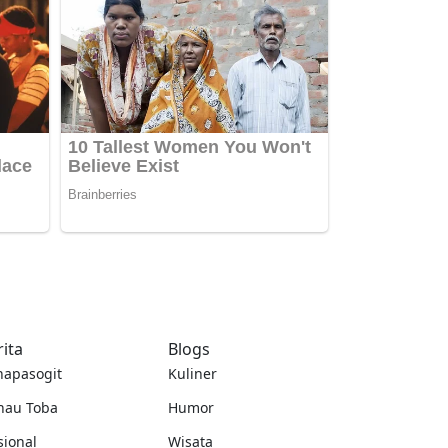
rita
Blogs
napasogit
Kuliner
nau Toba
Humor
sional
Wisata