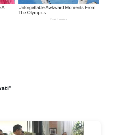
ati
"