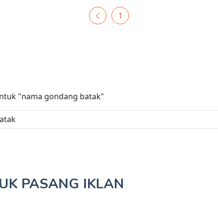
1
untuk
"nama gondang batak"
TUK
PASANG IKLAN