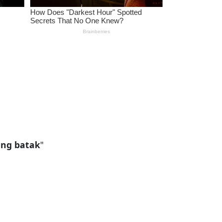
ng batak
"