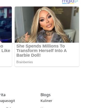
rita
Blogs
napasogit
Kuliner