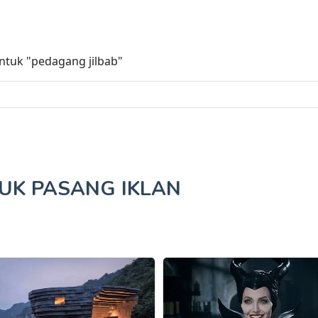
untuk
"pedagang jilbab"
TUK
PASANG IKLAN