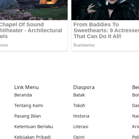
Link Menu
Diaspora
Be
Beranda
Batak
Bo
Tentang Kami
Tokoh
Da
Pasang Iklan
Historia
Na
Ketentuan Berlaku
Literasi
Kri
Kebijakan Pribadi
Opini
Pol