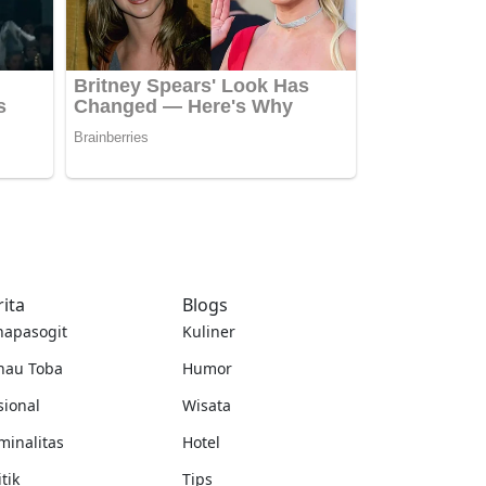
rita
Blogs
napasogit
Kuliner
nau Toba
Humor
sional
Wisata
minalitas
Hotel
itik
Tips