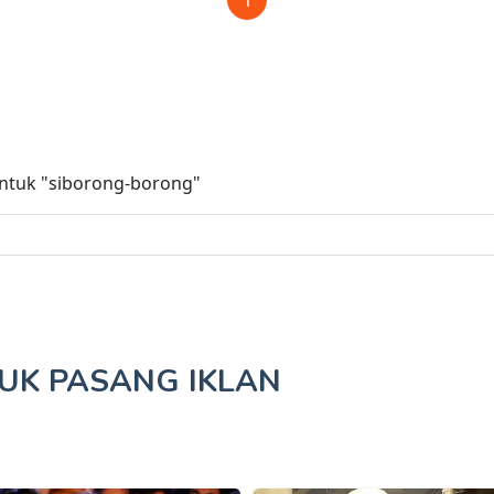
untuk
"siborong-borong"
TUK
PASANG IKLAN