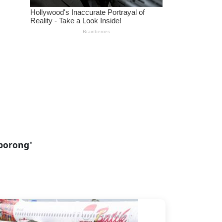
borong
"