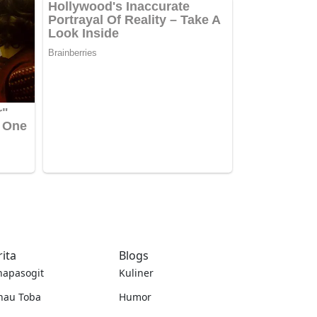
rita
Blogs
napasogit
Kuliner
nau Toba
Humor