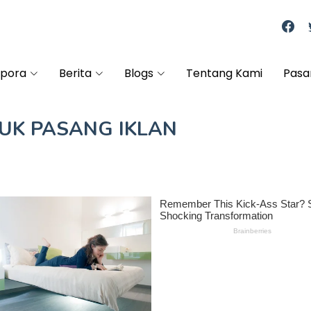
spora
Berita
Blogs
Tentang Kami
Pasa
TUK
PASANG IKLAN