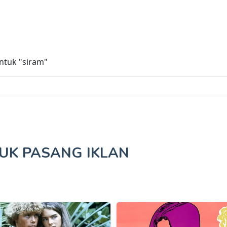
untuk
"siram"
TUK
PASANG IKLAN