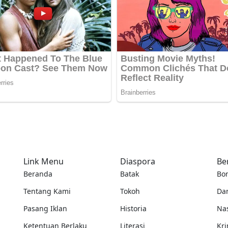
Link Menu
Diaspora
Be
Beranda
Batak
Bo
Tentang Kami
Tokoh
Da
Pasang Iklan
Historia
Na
Ketentuan Berlaku
Literasi
Kri