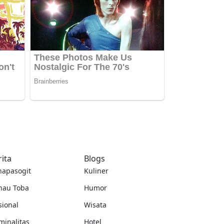
rita
Blogs
napasogit
Kuliner
nau Toba
Humor
sional
Wisata
minalitas
Hotel