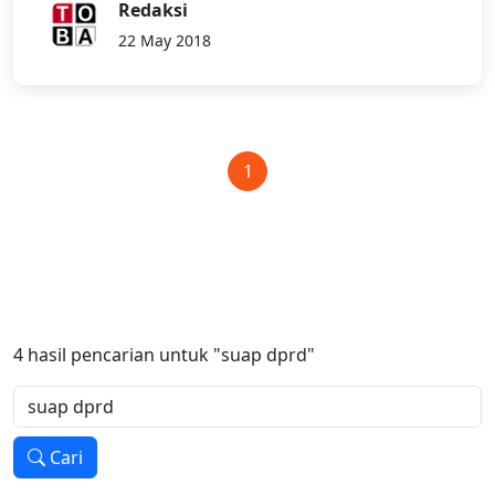
Redaksi
22 May 2018
1
4
hasil pencarian untuk
"suap dprd"
Cari