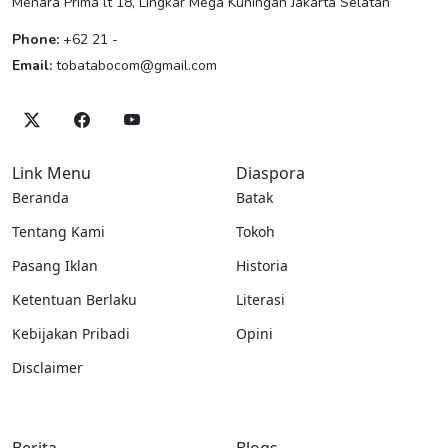
Menara Prima lt 18, Lingkar Mega Kuningan Jakarta Selatan
Phone:
+62 21 -
Email:
tobatabocom@gmail.com
Link Menu
Diaspora
Beranda
Batak
Tentang Kami
Tokoh
Pasang Iklan
Historia
Ketentuan Berlaku
Literasi
Kebijakan Pribadi
Opini
Disclaimer
Berita
Blogs