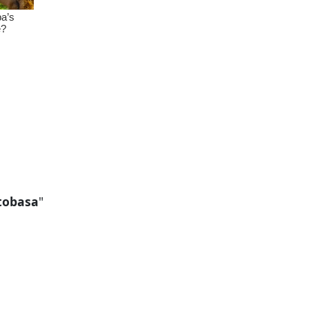
tobasa
"