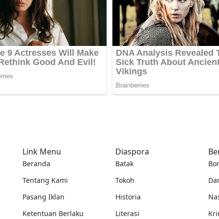
Link Menu
Diaspora
Be
Beranda
Batak
Bo
Tentang Kami
Tokoh
Da
Pasang Iklan
Historia
Na
Ketentuan Berlaku
Literasi
Kri