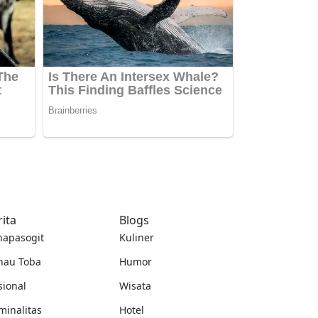
rita
Blogs
napasogit
Kuliner
nau Toba
Humor
sional
Wisata
minalitas
Hotel