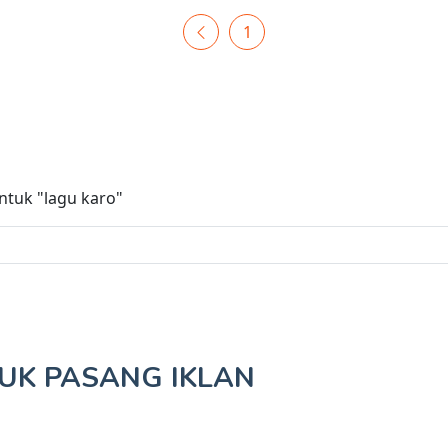
1
untuk
"lagu karo"
TUK
PASANG IKLAN