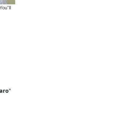
aro
"