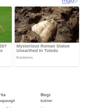
rita
Blogs
napasogit
Kuliner