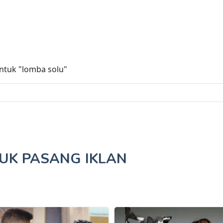
untuk
"lomba solu"
TUK
PASANG IKLAN