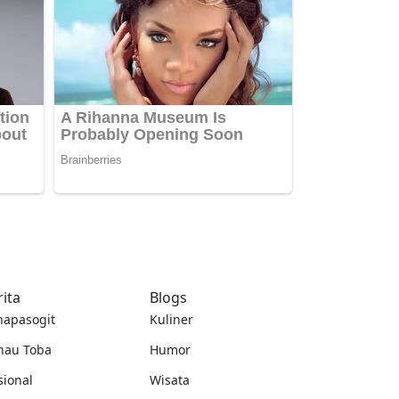
rita
Blogs
napasogit
Kuliner
nau Toba
Humor
sional
Wisata