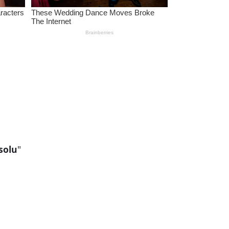
solu
"