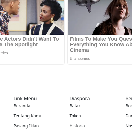
Link Menu
Diaspora
Be
Beranda
Batak
Bo
Tentang Kami
Tokoh
Da
Pasang Iklan
Historia
Na