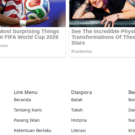
Link Menu
Diaspora
Be
Beranda
Batak
Bo
Tentang Kami
Tokoh
Da
Pasang Iklan
Historia
Na
Ketentuan Berlaku
Literasi
Kri