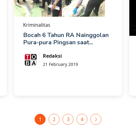
Kriminalitas
Bocah 6 Tahun RA Nainggolan
Pura-pura Pingsan saat...
Redaksi
21 February 2019
1
2
3
4