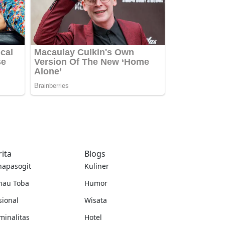
rita
Blogs
napasogit
Kuliner
nau Toba
Humor
sional
Wisata
minalitas
Hotel