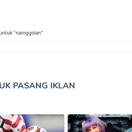
 untuk
"nainggolan"
TUK
PASANG IKLAN