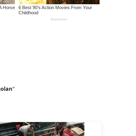
golan
"