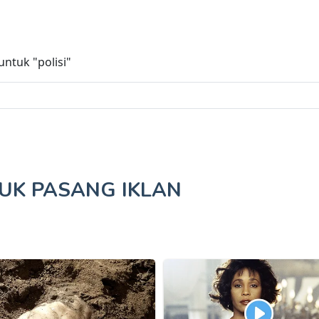
 untuk
"polisi"
TUK
PASANG IKLAN