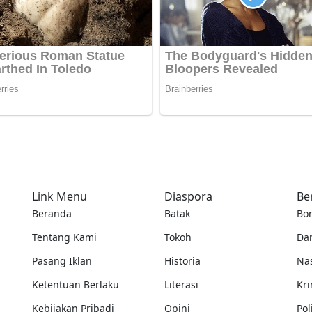
Link Menu
Diaspora
Be
Beranda
Batak
Bo
Tentang Kami
Tokoh
Da
Pasang Iklan
Historia
Na
Ketentuan Berlaku
Literasi
Kri
Kebijakan Pribadi
Opini
Pol