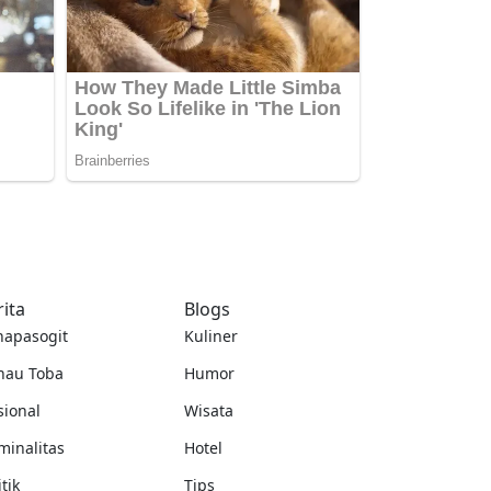
rita
Blogs
napasogit
Kuliner
nau Toba
Humor
sional
Wisata
minalitas
Hotel
itik
Tips