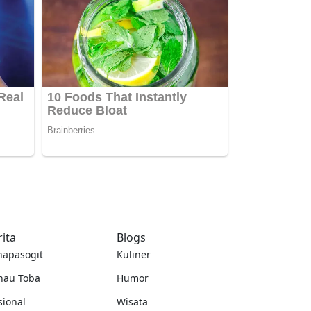
rita
Blogs
napasogit
Kuliner
nau Toba
Humor
sional
Wisata