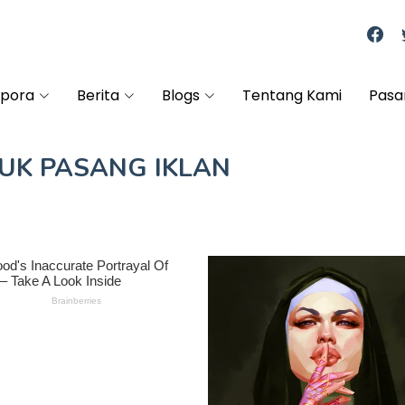
spora
Berita
Blogs
Tentang Kami
Pasa
TUK
PASANG IKLAN