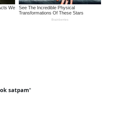
yok satpam
"