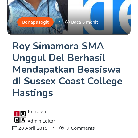
•
Bonapasogit
Baca 6 menit
Roy Simamora SMA
Unggul Del Berhasil
Mendapatkan Beasiswa
di Sussex Coast College
Hastings
Redaksi
Admin Editor
20 April 2015
•
7 Comments