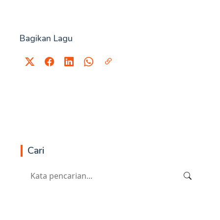
Bagikan Lagu
Cari