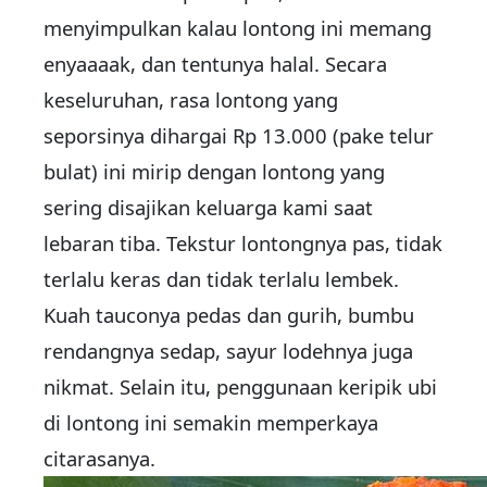
menyimpulkan kalau lontong ini memang
enyaaaak, dan tentunya halal. Secara
keseluruhan, rasa lontong yang
seporsinya dihargai Rp 13.000 (pake telur
bulat) ini mirip dengan lontong yang
sering disajikan keluarga kami saat
lebaran tiba. Tekstur lontongnya pas, tidak
terlalu keras dan tidak terlalu lembek.
Kuah tauconya pedas dan gurih, bumbu
rendangnya sedap, sayur lodehnya juga
nikmat. Selain itu, penggunaan keripik ubi
di lontong ini semakin memperkaya
citarasanya.