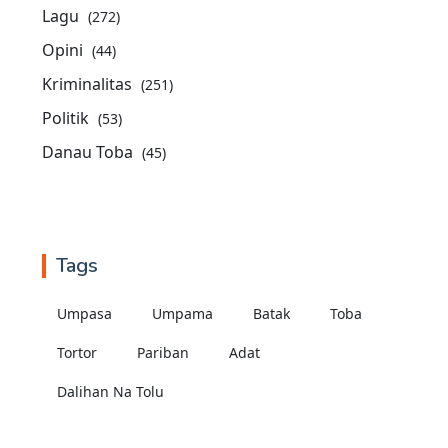
Lagu
(272)
Opini
(44)
Kriminalitas
(251)
Politik
(53)
Danau Toba
(45)
Tags
Umpasa
Umpama
Batak
Toba
Tortor
Pariban
Adat
Dalihan Na Tolu