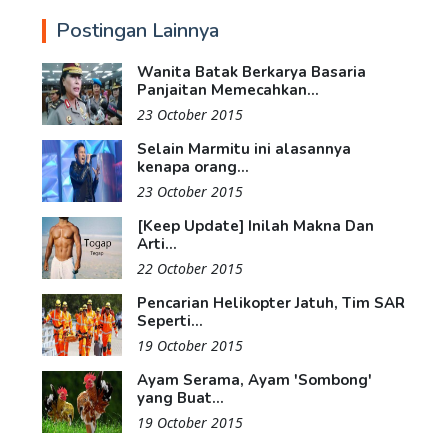
Postingan Lainnya
Wanita Batak Berkarya Basaria
Panjaitan Memecahkan...
23 October 2015
Selain Marmitu ini alasannya
kenapa orang...
23 October 2015
[Keep Update] Inilah Makna Dan
Arti...
22 October 2015
Pencarian Helikopter Jatuh, Tim SAR
Seperti...
19 October 2015
Ayam Serama, Ayam 'Sombong'
yang Buat...
19 October 2015