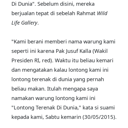
Di Dunia". Sebelum disini, mereka
berjualan tepat di sebelah Rahmat
Wild
Life Gallery
.
"Kami berani memberi nama warung kami
seperti ini karena Pak Jusuf Kalla (Wakil
Presiden RI, red). Waktu itu beliau kemari
dan mengatakan kalau lontong kami ini
lontong terenak di dunia yang pernah
beliau makan. Itulah mengapa saya
namakan warung lontong kami ini
"Lontong Terenak Di Dunia," kata si suami
kepada kami, Sabtu kemarin (30/05/2015).