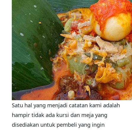
Satu hal yang menjadi catatan kami adalah
hampir tidak ada kursi dan meja yang
disediakan untuk pembeli yang ingin