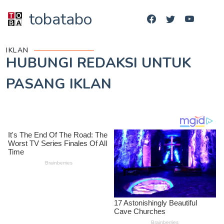
tobatabo
IKLAN
HUBUNGI REDAKSI UNTUK
PASANG IKLAN