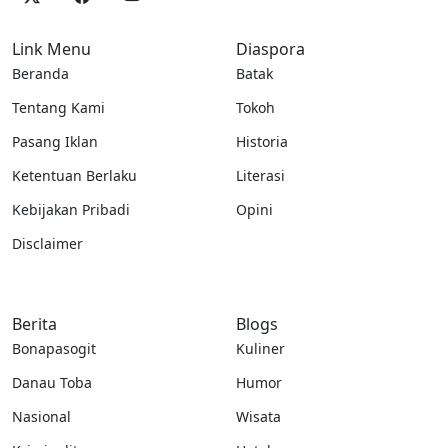
Link Menu
Diaspora
Beranda
Batak
Tentang Kami
Tokoh
Pasang Iklan
Historia
Ketentuan Berlaku
Literasi
Kebijakan Pribadi
Opini
Disclaimer
Berita
Blogs
Bonapasogit
Kuliner
Danau Toba
Humor
Nasional
Wisata