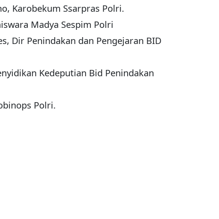
ho, Karobekum Ssarpras Polri.
yaiswara Madya Sespim Polri
tes, Dir Penindakan dan Pengejaran BID
Penyidikan Kedeputian Bid Penindakan
obinops Polri.