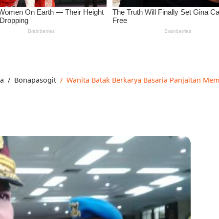
a
Bonapasogit
Wanita Batak Berkarya Basaria Panjaitan Mem