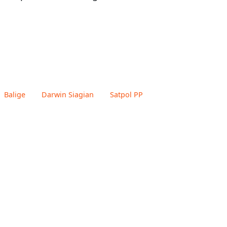
Balige
Darwin Siagian
Satpol PP