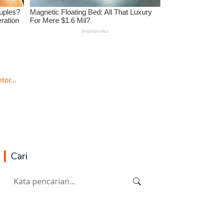
or...
Cari