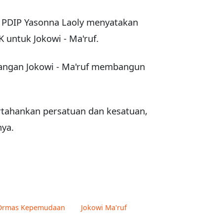
r PDIP Yasonna Laoly menyatakan
 untuk Jokowi - Ma'ruf.
angan Jokowi - Ma'ruf membangun
pertahankan persatuan dan kesatuan,
nya.
Ormas Kepemudaan
Jokowi Ma'ruf