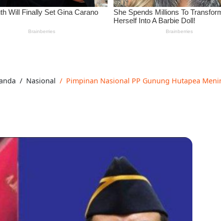
anda
Nasional
Pimpinan Nasional PP Gunung Hutapea Menin