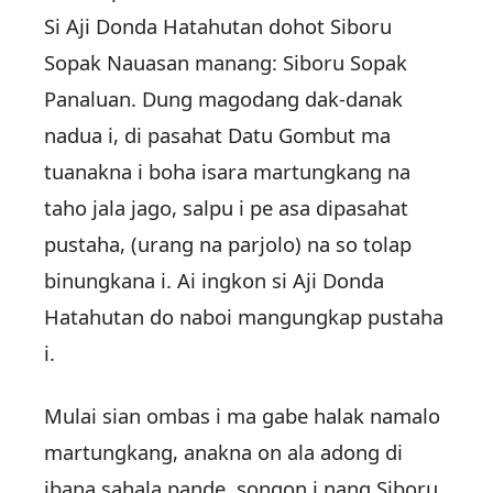
Si Aji Donda Hatahutan dohot Siboru
Sopak Nauasan manang: Siboru Sopak
Panaluan. Dung magodang dak-danak
nadua i, di pasahat Datu Gombut ma
tuanakna i boha isara martungkang na
taho jala jago, salpu i pe asa dipasahat
pustaha, (urang na parjolo) na so tolap
binungkana i. Ai ingkon si Aji Donda
Hatahutan do naboi mangungkap pustaha
i.
Mulai sian ombas i ma gabe halak namalo
martungkang, anakna on ala adong di
ibana sahala pande, songon i nang Siboru