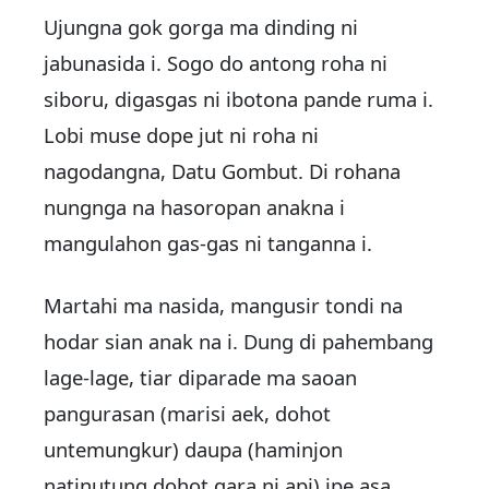
Ujungna gok gorga ma dinding ni
jabunasida i. Sogo do antong roha ni
siboru, digasgas ni ibotona pande ruma i.
Lobi muse dope jut ni roha ni
nagodangna, Datu Gombut. Di rohana
nungnga na hasoropan anakna i
mangulahon gas-gas ni tanganna i.
Martahi ma nasida, mangusir tondi na
hodar sian anak na i. Dung di pahembang
lage-lage, tiar diparade ma saoan
pangurasan (marisi aek, dohot
untemungkur) daupa (haminjon
natinutung dohot gara ni api) ipe asa