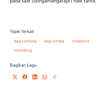
pada saat Sisingamangaraja I naik tahta.
Topik Terkait
Raja Lontung
Raja Sumba
Simamora
Sihombing
Bagikan Lagu