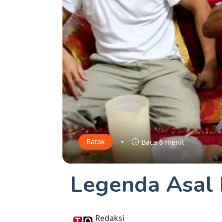
•
Batak
Baca 6 menit
Legenda Asal
Redaksi